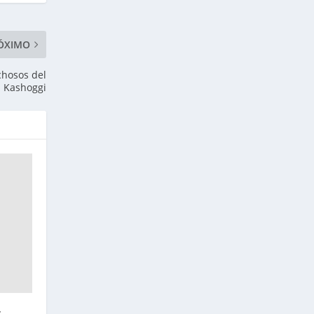
ÓXIMO
chosos del
l Kashoggi
s