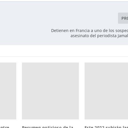
PR
Detienen en Francia a uno de los sospe
asesinato del periodista Jama
entre
Resumen noticioso de la
Este 2022 subirán la