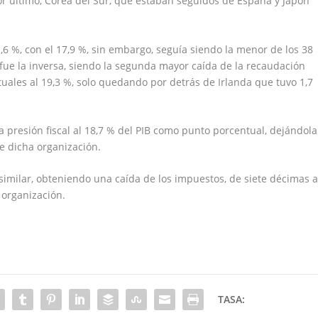
por último, Corea del Sur, que estaban seguidos de España y Japón
1,6 %, con el 17,9 %, sin embargo, seguía siendo la menor de los 38
fue la inversa, siendo la segunda mayor caída de la recaudación
tuales al 19,3 %, solo quedando por detrás de Irlanda que tuvo 1,7
 presión fiscal al 18,7 % del PIB como punto porcentual, dejándola
e dicha organización.
 similar, obteniendo una caída de los impuestos, de siete décimas a
 organización.
TASA: