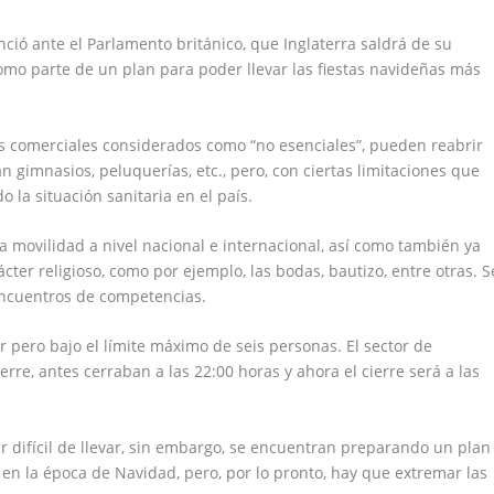
nció ante el Parlamento británico, que Inglaterra saldrá de su
omo parte de un plan para poder llevar las fiestas navideñas más
os comerciales considerados como “no esenciales”, pueden reabrir
n gimnasios, peluquerías, etc., pero, con ciertas limitaciones que
o la situación sanitaria en el país.
 la movilidad a nivel nacional e internacional, así como también ya
cter religioso, como por ejemplo, las bodas, bautizo, entre otras. S
encuentros de competencias.
 pero bajo el límite máximo de seis personas. El sector de
rre, antes cerraban a las 22:00 horas y ahora el cierre será a las
ar difícil de llevar, sin embargo, se encuentran preparando un plan
s en la época de Navidad, pero, por lo pronto, hay que extremar las