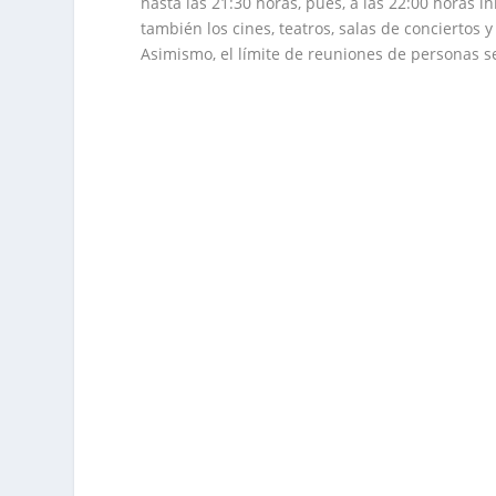
hasta las 21:30 horas, pues, a las 22:00 horas i
también los cines, teatros, salas de conciertos 
Asimismo, el límite de reuniones de personas se