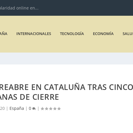
olaridad online en...
AÑA
INTERNACIONALES
TECNOLOGÍA
ECONOMÍA
SALU
 REABRE EN CATALUÑA TRAS CINC
NAS DE CIERRE
020
|
España
|
0
|