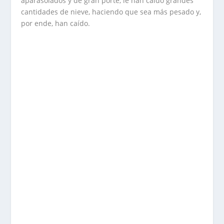
aparasolados y de gran porte, le han caído grandes
cantidades de nieve, haciendo que sea más pesado y,
por ende, han caído.