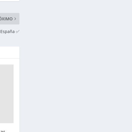
ÓXIMO
s España ✅
tar