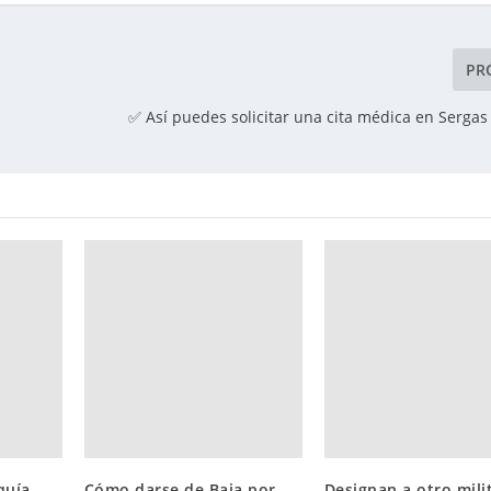
PR
✅ Así puedes solicitar una cita médica en Serga
quía,
Cómo darse de Baja por
Designan a otro mili