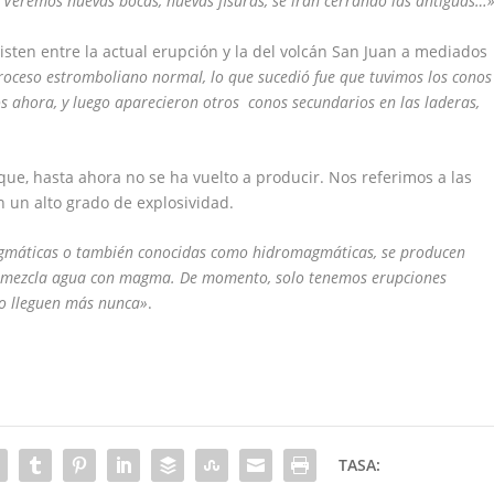
 Veremos nuevas bocas, nuevas fisuras, se irán cerrando las antiguas…»
isten entre la actual erupción y la del volcán San Juan a mediados
roceso estromboliano normal, lo que sucedió fue que tuvimos los conos
s ahora, y luego aparecieron otros conos secundarios en las laderas,
ue, hasta ahora no se ha vuelto a producir. Nos referimos a las
 un alto grado de explosividad.
gmáticas o también conocidas como hidromagmáticas, se producen
e mezcla agua con magma. De momento, solo tenemos erupciones
no lleguen más nunca»
.
TASA: