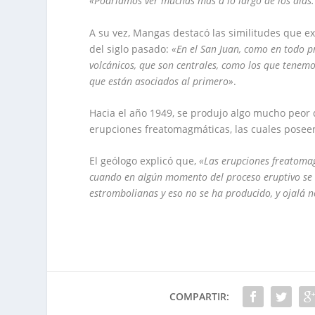
«Podríamos ver muchas más a lo largo de los días.
A su vez, Mangas destacó las similitudes que ex
del siglo pasado:
«En el San Juan, como en todo p
volcánicos, que son centrales, como los que tenemo
que están asociados al primero»
.
Hacia el año 1949, se produjo algo mucho peor q
erupciones freatomagmáticas, las cuales poseen
El geólogo explicó que,
«Las erupciones freatoma
cuando en algún momento del proceso eruptivo s
estrombolianas y eso no se ha producido, y ojalá 
COMPARTIR: