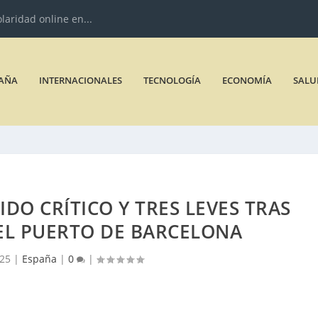
olaridad online en...
AÑA
INTERNACIONALES
TECNOLOGÍA
ECONOMÍA
SALU
DO CRÍTICO Y TRES LEVES TRAS
EL PUERTO DE BARCELONA
025
|
España
|
0
|