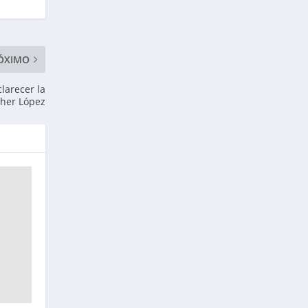
ÓXIMO
larecer la
ther López