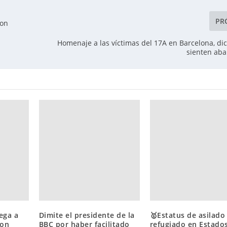
PR
con
Homenaje a las víctimas del 17A en Barcelona, di
sienten ab
ega a
Dimite el presidente de la
🥇Estatus de asilado
con
BBC por haber facilitado
refugiado en Estado