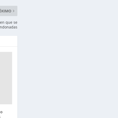
ÓXIMO
cen que se
andonadas
 o
s