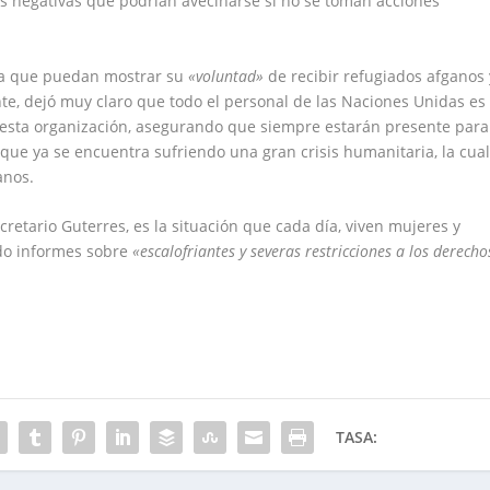
as negativas que podrían avecinarse si no se toman acciones
ara que puedan mostrar su
«voluntad»
de recibir refugiados afganos 
nte, dejó muy claro que todo el personal de las Naciones Unidas es
 esta organización, asegurando que siempre estarán presente para
 que ya se encuentra sufriendo una gran crisis humanitaria, la cua
anos.
etario Guterres, es la situación que cada día, viven mujeres y
ndo informes sobre
«escalofriantes y severas restricciones a los derecho
TASA: