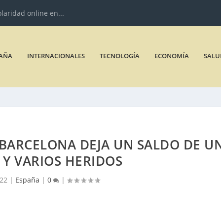
olaridad online en...
AÑA
INTERNACIONALES
TECNOLOGÍA
ECONOMÍA
SALU
 BARCELONA DEJA UN SALDO DE U
Y VARIOS HERIDOS
022
|
España
|
0
|