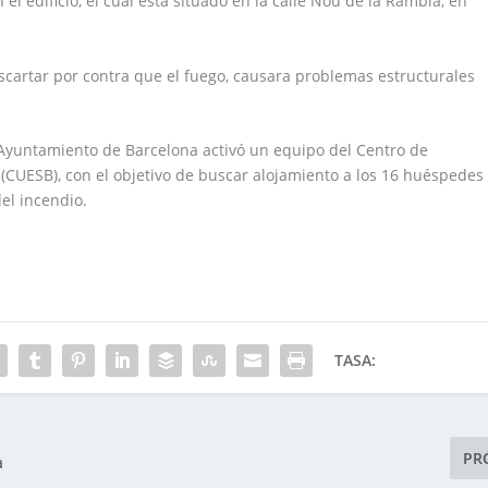
l edificio, el cual está situado en la calle Nou de la Rambla, en
cartar por contra que el fuego, causara problemas estructurales
 Ayuntamiento de Barcelona activó un equipo del Centro de
(CUESB), con el objetivo de buscar alojamiento a los 16 huéspedes
del incendio.
TASA:
PR
a