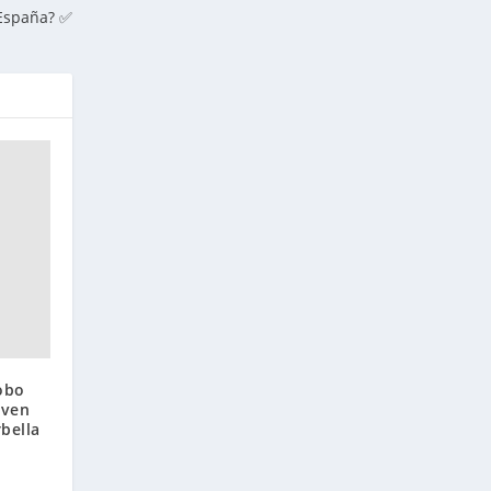
 España? ✅
cobo
oven
bella