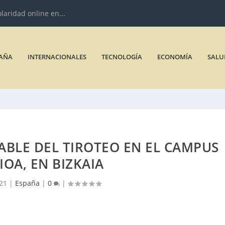
olaridad online en...
AÑA
INTERNACIONALES
TECNOLOGÍA
ECONOMÍA
SALU
ABLE DEL TIROTEO EN EL CAMPUS
IOA, EN BIZKAIA
021
|
España
|
0
|