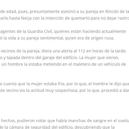
 de edad, pues, presuntamente asesinó a su pareja en Rincón de l
darlo hasta Nerja con la intención de quemarlo para no dejar rastro
agentes de la Guardia Civil, quienes están haciendo actualmente
tó la vida a su pareja sentimental, quien era de origen rusa.
vecinos de la pareja, diera una alerta al 112 en horas de la tarde,
o y tapada dentro del garaje del edificio. La mujer que vieron,
e un hombre la estaba metiendo en el maletero de un vehículo de
io cuenta que la mujer estaba fría, por lo que, el hombre le dijo qu
ste vecino vio la actitud muy sospechosa, por lo que, procedió a da
os hechos, pudieron notar que había manchas de sangre en el suelo
de la cámara de seguridad del edificio, descubriendo que la