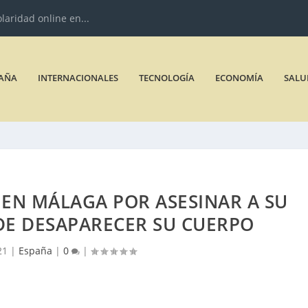
olaridad online en...
AÑA
INTERNACIONALES
TECNOLOGÍA
ECONOMÍA
SALU
EN MÁLAGA POR ASESINAR A SU
DE DESAPARECER SU CUERPO
21
|
España
|
0
|