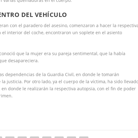
con varias quemaduras en el cuerpo.
ENTRO DEL VEHÍCULO
ieran con el paradero del asesino, comenzaron a hacer la respectiv
 el interior del coche, encontraron un soplete en el asiento
conoció que la mujer era su pareja sentimental, que la había
que desapareciera.
las dependencias de la Guardia Civil, en donde le tomarán
a justicia. Por otro lado, ya el cuerpo de la víctima, ha sido llevad
 en donde le realizarán la respectiva autopsia, con el fin de poder
crimen.