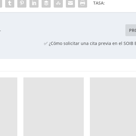
TASA:
PR
r
✅ ¿Cómo solicitar una cita previa en el SOIB