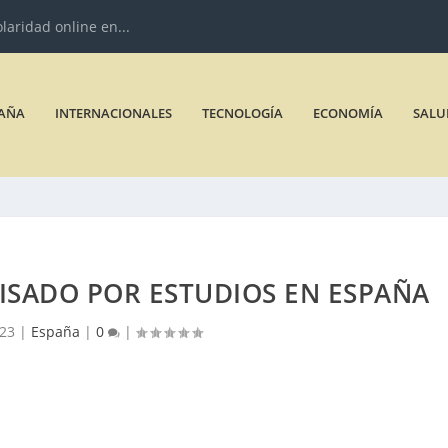
olaridad online en...
AÑA
INTERNACIONALES
TECNOLOGÍA
ECONOMÍA
SALU
ISADO POR ESTUDIOS EN ESPAÑA
023
|
España
|
0
|