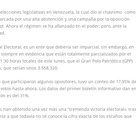
elecciones legislativas en Venezuela, la cual dio al chavismo como
rcada por una alta abstención y una campaña por la oposición
t. Ahora el régimen se ha afianzado en el poder, pero, ante la
ad.
 Electoral, es un ente que debería ser imparcial, sin embargo, en
siempre en evidencia que están totalmente parcializados por el
1:30 horas locales de este lunes, que el Gran Polo Patriótico (GPP)
s, que serían unos 3.558.320.
la que participaron algunos opositores, tuvo un conteo de 17,95% d
votos hasta ahora. Los datos del primer boletín informativo dan e
ión es del 31%.
, han obtenido una vez más una “tremenda victoria electoral», tra
ese a que todavía no se conoce la cifra exacta de los escaños que