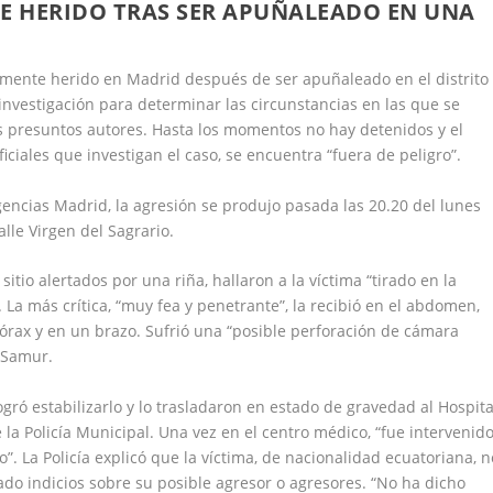
 HERIDO TRAS SER APUÑALEADO EN UNA
emente herido en Madrid después de ser apuñaleado en el distrito
 investigación para determinar las circunstancias en las que se
os presuntos autores. Hasta los momentos no hay detenidos y el
iciales que investigan el caso, se encuentra “fuera de peligro”.
gencias Madrid, la agresión se produjo pasada las 20.20 del lunes
alle Virgen del Sagrario.
itio alertados por una riña, hallaron a la víctima “tirado en la
a más crítica, “muy fea y penetrante”, la recibió en el abdomen,
 tórax y en un brazo. Sufrió una “posible perforación de cámara
l Samur.
gró estabilizarlo y lo trasladaron en estado de gravedad al Hospita
la Policía Municipal. Una vez en el centro médico, “fue intervenid
. La Policía explicó que la víctima, de nacionalidad ecuatoriana, n
dado indicios sobre su posible agresor o agresores. “No ha dicho